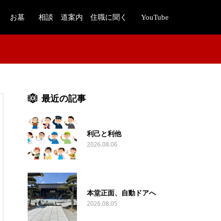
お墓
相談 道案内 住職に聞く
YouTube
最近の記事
利己と利他
2026.08.06
本堂正面、自動ドアへ
2026.08.05