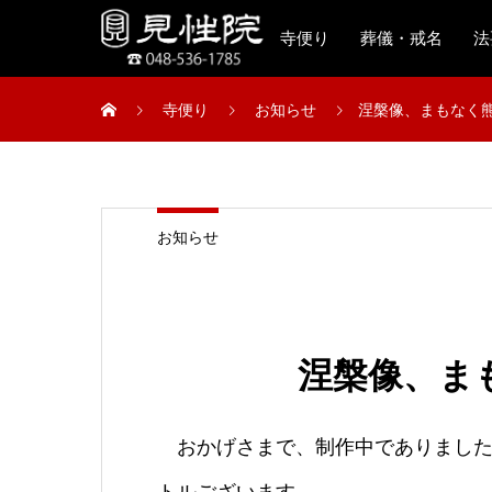
寺便り
葬儀・戒名
法
寺便り
お知らせ
涅槃像、まもなく
お知らせ
涅槃像、ま
おかげさまで、制作中でありました
トルございます。