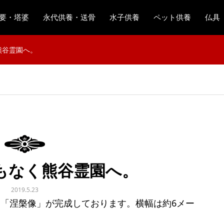
要・塔婆
永代供養・送骨
水子供養
ペット供養
仏具
熊谷霊園へ。
もなく熊谷霊園へ。
2019.5.23
「涅槃像」が完成しております。横幅は約6メー