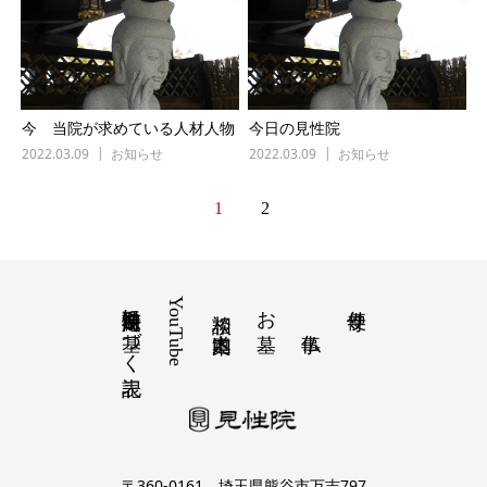
今 当院が求めている人材人物
今日の見性院
2022.03.09
お知らせ
2022.03.09
お知らせ
1
2
特定商取引法に基づく表記
YouTube
お墓
寺便り
相談 道案内
〒360-0161 埼玉県熊谷市万吉797