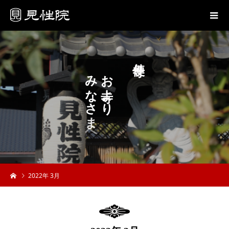
り
み
お
な
よ
さ
り
ま
へ
2022年 3月