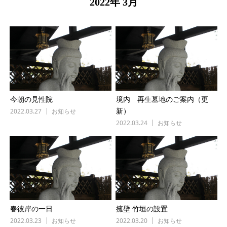
2022年 3月
今朝の見性院
境内 再生墓地のご案内（更
2022.03.27
お知らせ
新）
2022.03.24
お知らせ
春彼岸の一日
擁壁 竹垣の設置
2022.03.23
お知らせ
2022.03.20
お知らせ