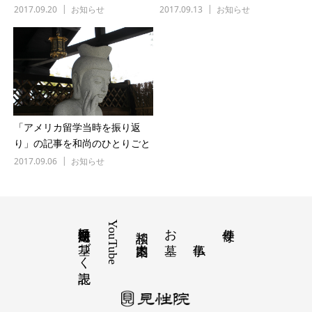
として見性院の取り組みが放送
日本の”寺”はどこへ・・・のテ
2017.09.20
お知らせ
2017.09.13
お知らせ
されます。
ーマで見性院の取り組みが放送
されます。(延期になりました)
「アメリカ留学当時を振り返
り」の記事を和尚のひとりごと
に公開いたしました。
2017.09.06
お知らせ
特定商取引法に基づく表記
YouTube
お墓
寺便り
相談 道案内