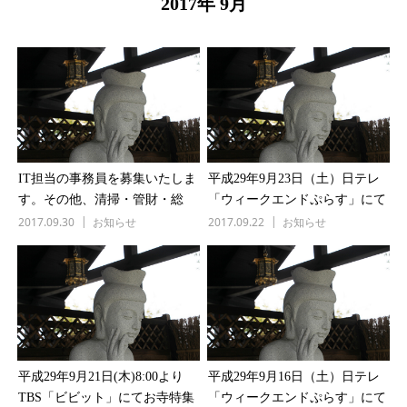
2017年 9月
IT担当の事務員を募集いたしま
平成29年9月23日（土）日テレ
す。その他、清掃・管財・総
「ウィークエンドぷらす」にて
務・出家等の希望者も合わせて
日本の”寺”はどこへ・・・のテ
2017.09.30
お知らせ
2017.09.22
お知らせ
募集いたします。
ーマで見性院の取り組みが放送
されます。
平成29年9月21日(木)8:00より
平成29年9月16日（土）日テレ
TBS「ビビット」にてお寺特集
「ウィークエンドぷらす」にて