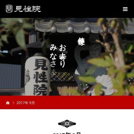
り
み
お
な
よ
さ
り
ま
へ
2017年 9月