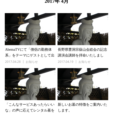
2017年 4月
AbemaTVにて「僧侶の勤務体
長野県曹洞宗嶽山会総会の記念
系」をテーマにゲストとして出
講演会講師を拝命いたしまし
演しました。
た。
2017.04.28
お知らせ
2017.04.19
お知らせ
「こんなサービスあったらいい
新しいお墓の特徴をご案内いた
な」の声に応えてレンタル墓を
します。