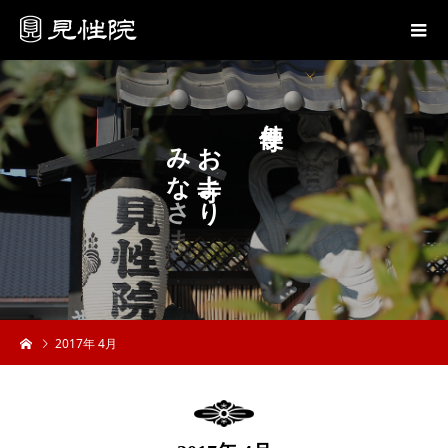
り
み
お
な
よ
さ
り
ま
へ
2017年 4月