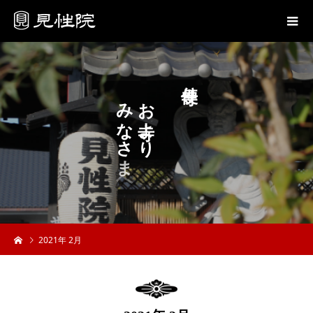
り
み
お
な
よ
さ
り
ま
へ
2021年 2月