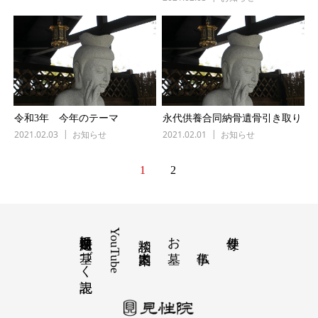
令和3年 今年のテーマ
永代供養合同納骨遺骨引き取り
2021.02.03
お知らせ
2021.02.01
お知らせ
1
2
特定商取引法に基づく表記
YouTube
お墓
寺便り
相談 道案内