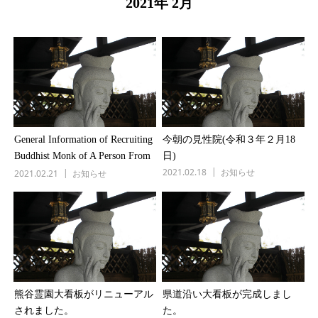
2021年 2月
General Information of Recruiting
今朝の見性院(令和３年２月18
Buddhist Monk of A Person From
日)
2021.02.18
お知らせ
Overseas
2021.02.21
お知らせ
熊谷霊園大看板がリニューアル
県道沿い大看板が完成しまし
されました。
た。