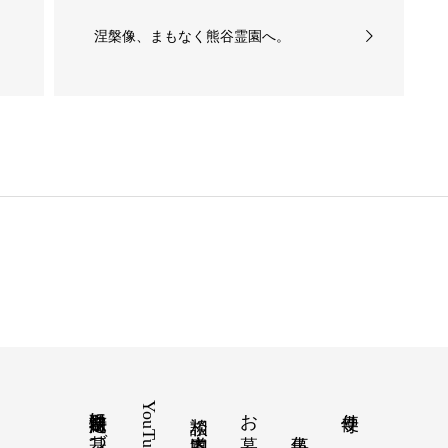
涅槃像、まもなく熊谷霊園へ。
特定商取引法に基づく表記
YouTube
お墓
寺便り
相談 道案内