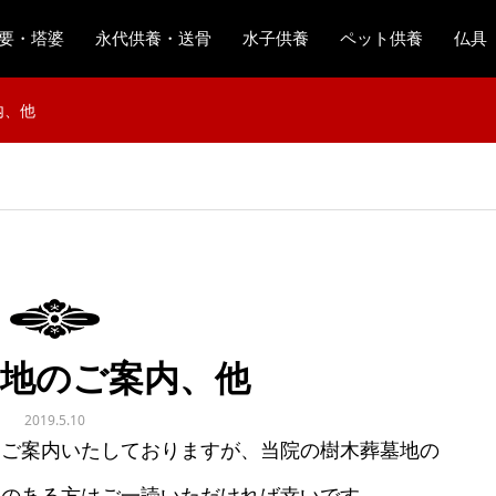
要・塔婆
永代供養・送骨
水子供養
ペット供養
仏具
内、他
墓地のご案内、他
2019.5.10
ご案内いたしておりますが、当院の樹木葬墓地の
味のある方はご一読いただければ幸いです。