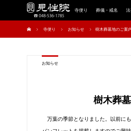
寺便り
葬儀・戒名
法
寺便り
お知らせ
樹木葬墓地のご案
お知らせ
樹木葬
万葉の季節となりました。以前にも
パンフレットを掲載しますのでご興