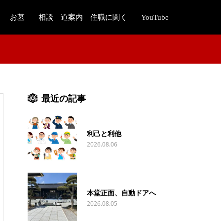
お墓
相談 道案内 住職に聞く
YouTube
最近の記事
利己と利他
2026.08.06
本堂正面、自動ドアへ
2026.08.05