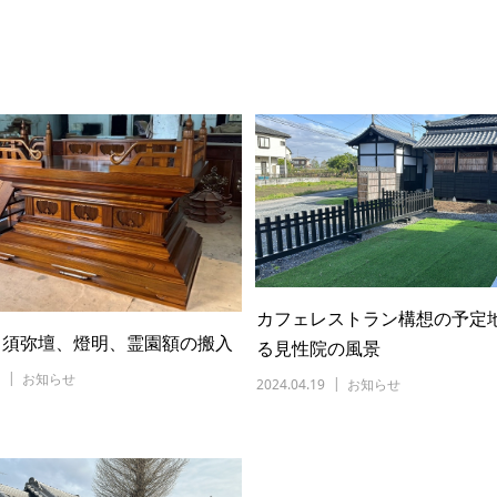
カフェレストラン構想の予定
く須弥壇、燈明、霊園額の搬入
る見性院の風景
お知らせ
2024.04.19
お知らせ