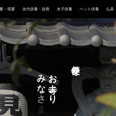
要・塔婆
永代供養・送骨
水子供養
ペット供養
仏具
り
み
お
な
よ
さ
り
ま
へ