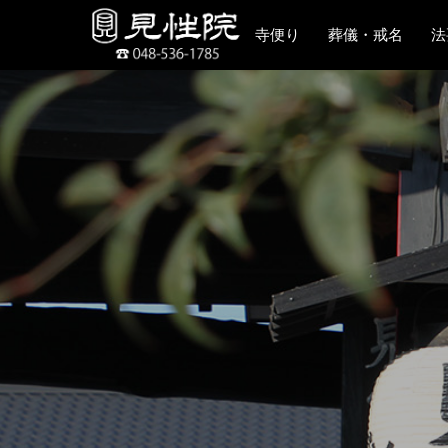
寺便り
葬儀・戒名
法