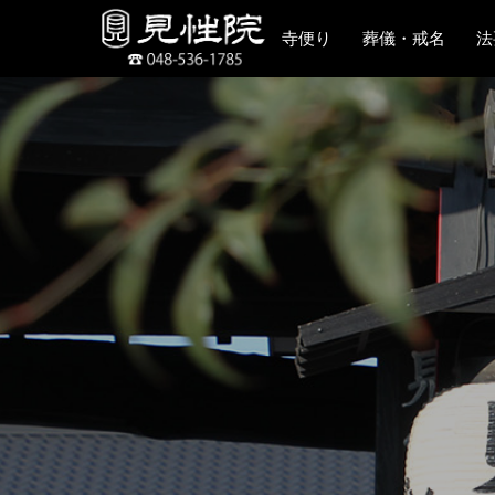
寺便り
葬儀・戒名
法