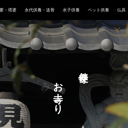
要・塔婆
永代供養・送骨
水子供養
ペット供養
仏具
り
み
お
な
よ
さ
り
ま
へ