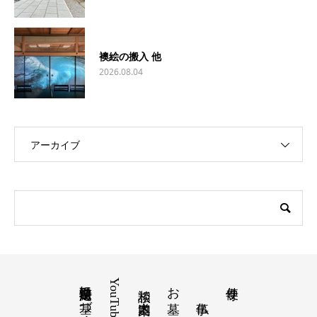
襖絵の搬入 他
2026.08.04
アーカイブ
特定商取引法に基づく表記
YouTube
お墓
寺便り
相談 道案内