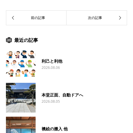
最近の記事
利己と利他
2026.08.06
本堂正面、自動ドアへ
2026.08.05
襖絵の搬入 他