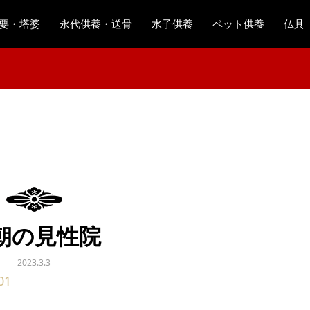
要・塔婆
永代供養・送骨
水子供養
ペット供養
仏具
朝の見性院
2023.3.3