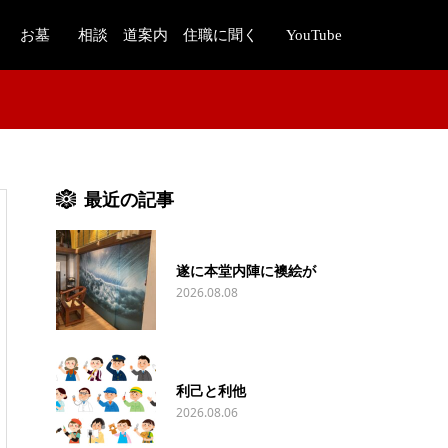
お墓
相談 道案内 住職に聞く
YouTube
最近の記事
遂に本堂内陣に襖絵が
2026.08.08
利己と利他
2026.08.06