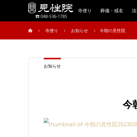
寺便り
葬儀・戒名
法
寺便り
お知らせ
今朝の見性院
お知らせ
今