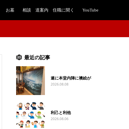
お墓
相談 道案内 住職に聞く
YouTube
最近の記事
遂に本堂内陣に襖絵が
2026.08.08
利己と利他
2026.08.06