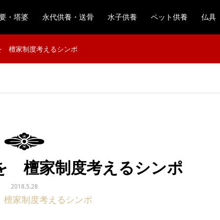
要・塔婆
永代供養・送骨
水子供養
ペット供養
仏具
を 檀家制度考えるシンポ
を 檀家制度考えるシンポ
2018.5.28