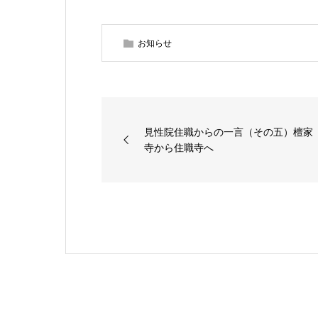
お知らせ
見性院住職からの一言（その五）檀家
寺から住職寺へ