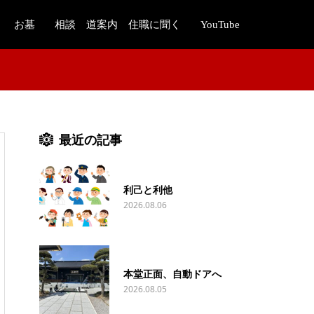
お墓
相談 道案内 住職に聞く
YouTube
最近の記事
利己と利他
2026.08.06
本堂正面、自動ドアへ
2026.08.05