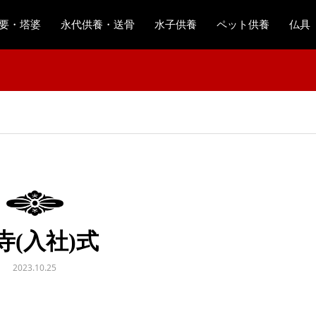
要・塔婆
永代供養・送骨
水子供養
ペット供養
仏具
寺(入社)式
2023.10.25