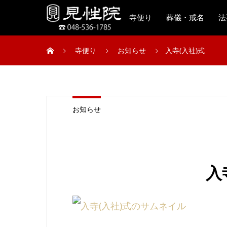
寺便り
葬儀・戒名
法
寺便り
お知らせ
入寺(入社)式
お知らせ
入