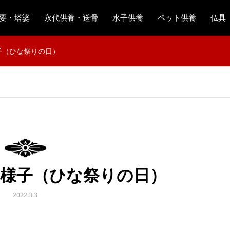
要・塔婆
永代供養・送骨
水子供養
ペット供養
仏具
子（ひな祭りの日）
の様子（ひな祭りの日）
2022.3.3