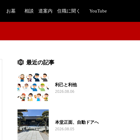
お墓
相談 道案内 住職に聞く
YouTube
最近の記事
利己と利他
2026.08.06
本堂正面、自動ドアへ
2026.08.05