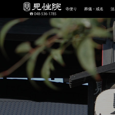
寺便り
葬儀・戒名
法