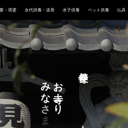
要・塔婆
永代供養・送骨
水子供養
ペット供養
仏具
り
み
お
な
よ
さ
り
ま
へ