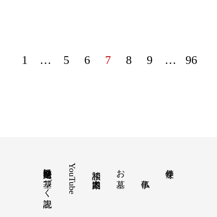
1
…
5
6
7
8
9
…
96
特定商取引法に基づく表記
YouTube
お墓
寺便り
相談 道案内