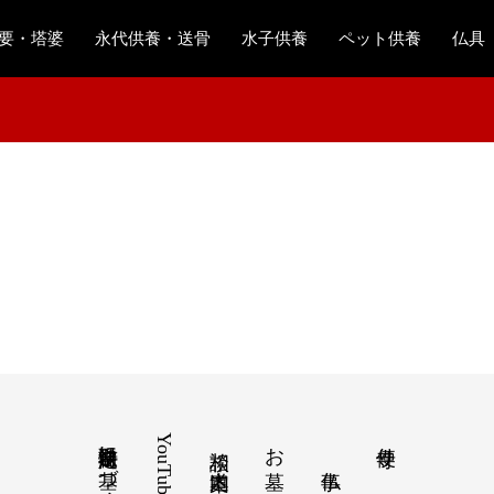
要・塔婆
永代供養・送骨
水子供養
ペット供養
仏具
特定商取引法に基づく表記
YouTube
お墓
寺便り
相談 道案内