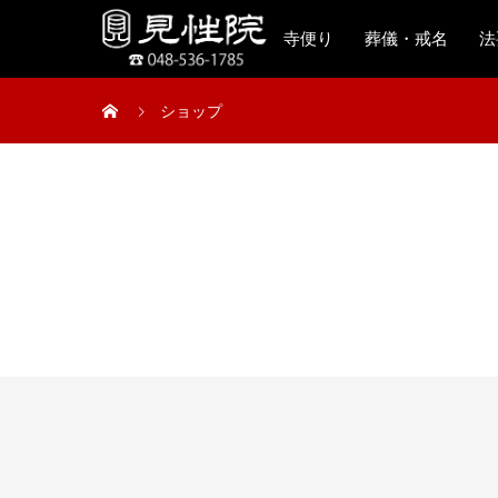
寺便り
葬儀・戒名
法
ショップ