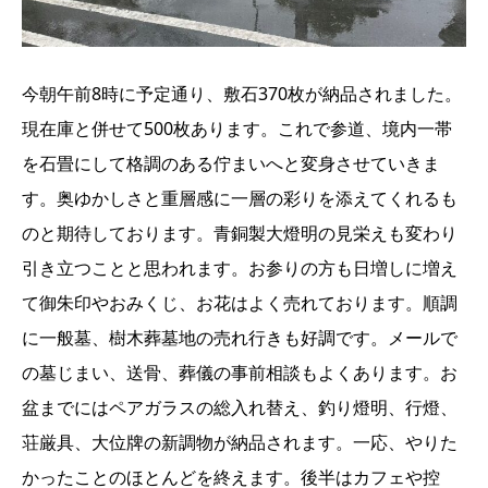
今朝午前8時に予定通り、敷石370枚が納品されました。
現在庫と併せて500枚あります。これで参道、境内一帯
を石畳にして格調のある佇まいへと変身させていきま
す。奥ゆかしさと重層感に一層の彩りを添えてくれるも
のと期待しております。青銅製大燈明の見栄えも変わり
引き立つことと思われます。お参りの方も日増しに増え
て御朱印やおみくじ、お花はよく売れております。順調
に一般墓、樹木葬墓地の売れ行きも好調です。メールで
の墓じまい、送骨、葬儀の事前相談もよくあります。お
盆までにはペアガラスの総入れ替え、釣り燈明、行燈、
荘厳具、大位牌の新調物が納品されます。一応、やりた
かったことのほとんどを終えます。後半はカフェや控