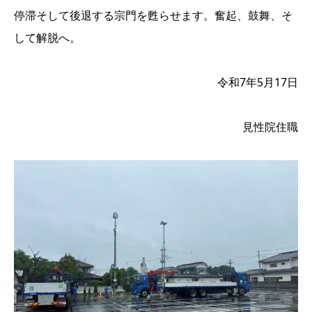
停滞そして後退する宗門を甦らせます。奮起、鼓舞、そ
して解脱へ。
令和7年5月17日
見性院住職